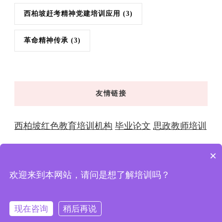
西柏坡赶考精神党建培训应用
(3)
革命精神传承
(3)
友情链接
西柏坡红色教育培训机构
毕业论文
思政教师培训
×
欢迎来到本网站，请问是想了解培训吗？
© 版权2026年
西柏坡红色教育 | 干部培训学院-全国党性
教育基地与大思政教育实践中心
. 版权所有
XingX
Powered by
XingXcms
.
隐私政策
现在咨询
稍后再说
在线咨询
拨打电话