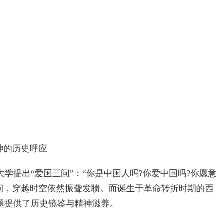
神的历史呼应
大学提出“
爱国三问
”：“你是中国人吗?你爱中国吗?你愿意
叩问，穿越时空依然振聋发聩。而诞生于革命转折时期的西
题提供了历史镜鉴与精神滋养。