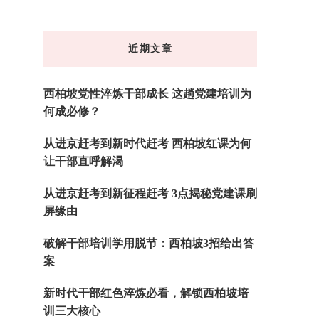
么
东
近期文章
西
吗?
西柏坡党性淬炼干部成长 这趟党建培训为
何成必修？
从进京赶考到新时代赶考 西柏坡红课为何
让干部直呼解渴
从进京赶考到新征程赶考 3点揭秘党建课刷
屏缘由
破解干部培训学用脱节：西柏坡3招给出答
案
新时代干部红色淬炼必看，解锁西柏坡培
训三大核心