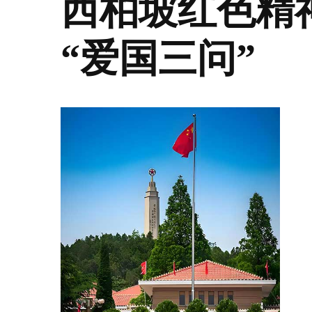
西柏坡红色精
“爱国三问”