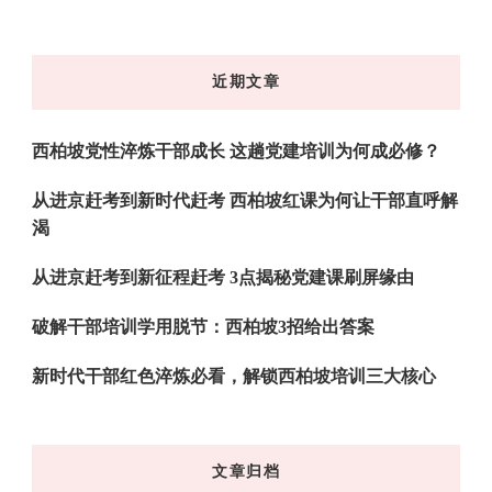
么
东
近期文章
西
吗?
西柏坡党性淬炼干部成长 这趟党建培训为何成必修？
从进京赶考到新时代赶考 西柏坡红课为何让干部直呼解
渴
从进京赶考到新征程赶考 3点揭秘党建课刷屏缘由
破解干部培训学用脱节：西柏坡3招给出答案
新时代干部红色淬炼必看，解锁西柏坡培训三大核心
文章归档