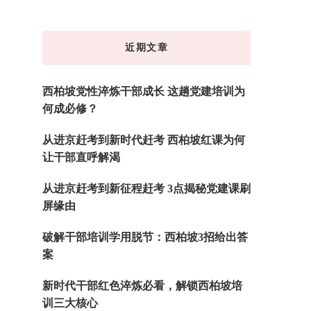
么
东
近期文章
西
吗?
西柏坡党性淬炼干部成长 这趟党建培训为
何成必修？
从进京赶考到新时代赶考 西柏坡红课为何
让干部直呼解渴
从进京赶考到新征程赶考 3点揭秘党建课刷
屏缘由
破解干部培训学用脱节：西柏坡3招给出答
案
新时代干部红色淬炼必看，解锁西柏坡培
训三大核心