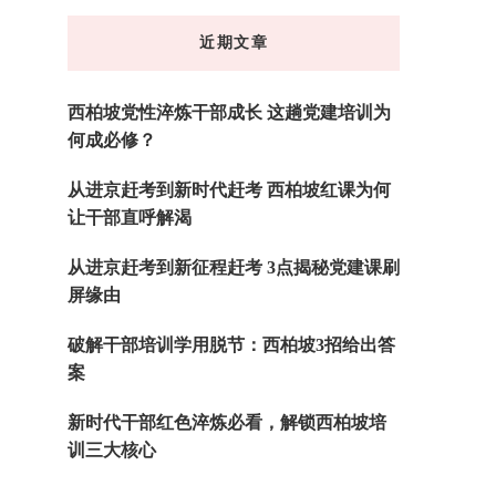
东
近期文章
西
吗?
西柏坡党性淬炼干部成长 这趟党建培训为
何成必修？
从进京赶考到新时代赶考 西柏坡红课为何
让干部直呼解渴
从进京赶考到新征程赶考 3点揭秘党建课刷
屏缘由
破解干部培训学用脱节：西柏坡3招给出答
案
新时代干部红色淬炼必看，解锁西柏坡培
训三大核心