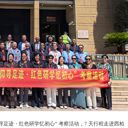
寻足迹・红色研学忆初心” 考察活动，7 天行程走进西柏