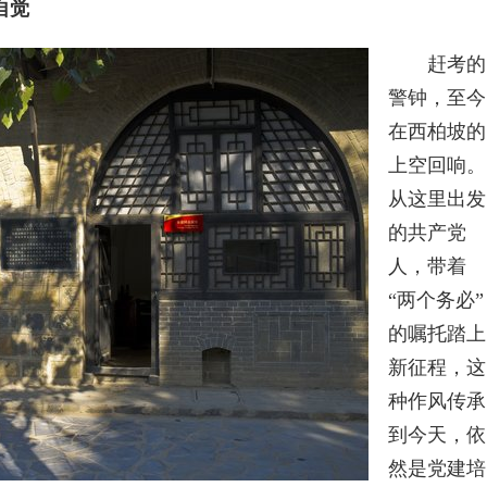
自觉
赶考的
警钟，至今
在西柏坡的
上空回响。
从这里出发
的共产党
人，带着
“两个务必”
的嘱托踏上
新征程，这
种作风传承
到今天，依
然是党建培