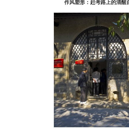
作风塑形：赶考路上的清醒