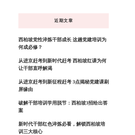
么
东
近期文章
西
吗?
西柏坡党性淬炼干部成长 这趟党建培训为
何成必修？
从进京赶考到新时代赶考 西柏坡红课为何
让干部直呼解渴
从进京赶考到新征程赶考 3点揭秘党建课刷
屏缘由
破解干部培训学用脱节：西柏坡3招给出答
案
新时代干部红色淬炼必看，解锁西柏坡培
训三大核心