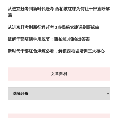
从进京赶考到新时代赶考 西柏坡红课为何让干部直呼解
渴
从进京赶考到新征程赶考 3点揭秘党建课刷屏缘由
破解干部培训学用脱节：西柏坡3招给出答案
新时代干部红色淬炼必看，解锁西柏坡培训三大核心
文章归档
文
章
归
档