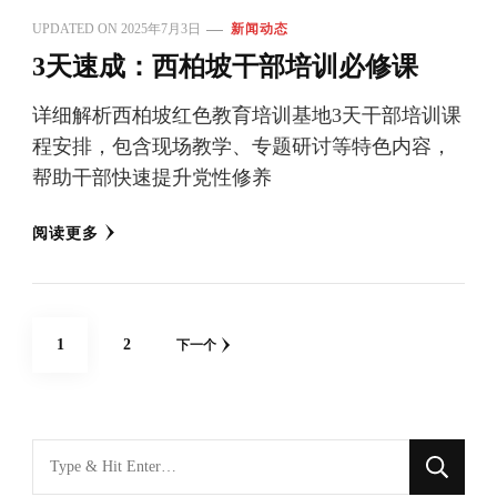
UPDATED ON
2025年7月3日
新闻动态
3天速成：西柏坡干部培训必修课
详细解析西柏坡红色教育培训基地3天干部培训课
程安排，包含现场教学、专题研讨等特色内容，
帮助干部快速提升党性修养
阅读更多
文
网
网
1
2
下一个
章
页
页
分
页
找
什