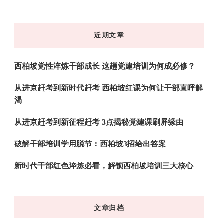
么
东
近期文章
西
吗?
西柏坡党性淬炼干部成长 这趟党建培训为何成必修？
从进京赶考到新时代赶考 西柏坡红课为何让干部直呼解
渴
从进京赶考到新征程赶考 3点揭秘党建课刷屏缘由
破解干部培训学用脱节：西柏坡3招给出答案
新时代干部红色淬炼必看，解锁西柏坡培训三大核心
文章归档