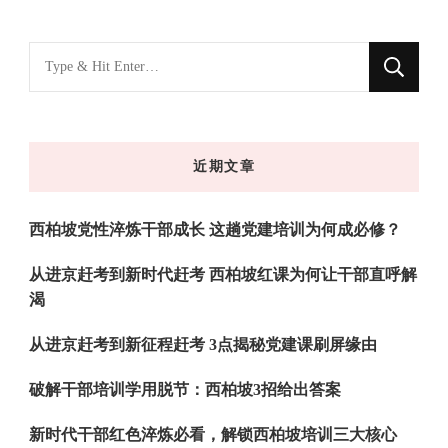
找
什
么
东
近期文章
西
吗?
西柏坡党性淬炼干部成长 这趟党建培训为何成必修？
从进京赶考到新时代赶考 西柏坡红课为何让干部直呼解
渴
从进京赶考到新征程赶考 3点揭秘党建课刷屏缘由
破解干部培训学用脱节：西柏坡3招给出答案
新时代干部红色淬炼必看，解锁西柏坡培训三大核心