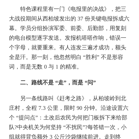
特色课程里有一门《电报里的决战》，把三
大战役期间从西柏坡发出的 37 份关键电报拆成六
幕。学员分组扮演军委、前委、后勤部，用复刻
的电台模型逐字发送。发报机嗒嗒作响，错误一
个字母，就要重来。有人连发三遍才成功，额头
全是汗。那一刻，他忽然明白 “胜利” 不是形容
词，而是无数 0 与 1 的精准。
二、路线不是 “走”，而是 “问”
另一条线路叫《赶考之路》，从柏坡岭到北
庄村，全程 7.3 公里，限时 90 分钟。沿途设置六
个 “提问点”：土改后农民为何把门板拆下来给部
队?中央机关为何坚持 “不扰民”?每答错一次，小
组就得背负额外 3 公斤沙袋继续前进。走到终