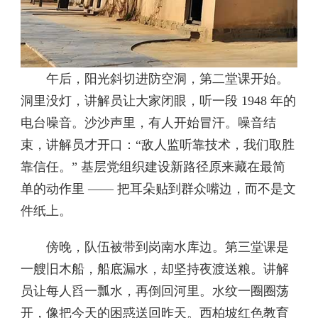
午后，阳光斜切进防空洞，第二堂课开始。
洞里没灯，讲解员让大家闭眼，听一段 1948 年的
电台噪音。沙沙声里，有人开始冒汗。噪音结
束，讲解员才开口：“敌人监听靠技术，我们取胜
靠信任。” 基层党组织建设新路径原来藏在最简
单的动作里 —— 把耳朵贴到群众嘴边，而不是文
件纸上。
傍晚，队伍被带到岗南水库边。第三堂课是
一艘旧木船，船底漏水，却坚持夜渡送粮。讲解
员让每人舀一瓢水，再倒回河里。水纹一圈圈荡
开，像把今天的困惑送回昨天。西柏坡红色教育