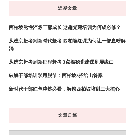
东
近期文章
西
吗?
西柏坡党性淬炼干部成长 这趟党建培训为何成必修？
从进京赶考到新时代赶考 西柏坡红课为何让干部直呼解
渴
从进京赶考到新征程赶考 3点揭秘党建课刷屏缘由
破解干部培训学用脱节：西柏坡3招给出答案
新时代干部红色淬炼必看，解锁西柏坡培训三大核心
文章归档
文