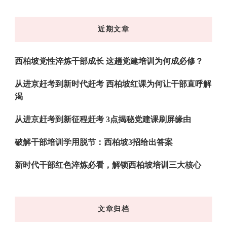
么
东
近期文章
西
吗?
西柏坡党性淬炼干部成长 这趟党建培训为何成必修？
从进京赶考到新时代赶考 西柏坡红课为何让干部直呼解
渴
从进京赶考到新征程赶考 3点揭秘党建课刷屏缘由
破解干部培训学用脱节：西柏坡3招给出答案
新时代干部红色淬炼必看，解锁西柏坡培训三大核心
文章归档