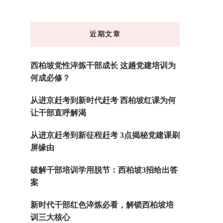
么
东
近期文章
西
吗?
西柏坡党性淬炼干部成长 这趟党建培训为
何成必修？
从进京赶考到新时代赶考 西柏坡红课为何
让干部直呼解渴
从进京赶考到新征程赶考 3点揭秘党建课刷
屏缘由
破解干部培训学用脱节：西柏坡3招给出答
案
新时代干部红色淬炼必看，解锁西柏坡培
训三大核心