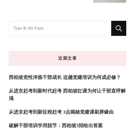
找
什
么
东
近期文章
西
吗?
西柏坡党性淬炼干部成长 这趟党建培训为何成必修？
从进京赶考到新时代赶考 西柏坡红课为何让干部直呼解
渴
从进京赶考到新征程赶考 3点揭秘党建课刷屏缘由
破解干部培训学用脱节：西柏坡3招给出答案