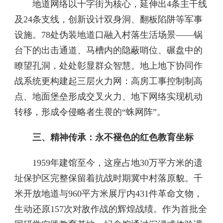
地道网络以十字街为核心，延伸出4条主干线
及24条支线，创新设计双身洞、翻板陷阱等军事
设施。78处伪装地道口融入村落生活场景——锅
台下的出击通道、马槽内的隐蔽哨位、碾盘中的
瞭望孔洞，处处彰显群众智慧。地上地下协同作
战系统更构建起三层火力网：高房工事控制制高
点、地面堡垒形成交叉火力、地下网络实现机动
转移，形成令侵略者生畏的“蛛网阵”。
三、精神传承：永不褪色的红色教育坐标
1959年建馆至今，这座占地30万平方米的遗
址保护区完整保留着抗战时期冀中村落原貌。千
米开放地道与960平方米展厅内431件革命文物，
生动还原157次对敌作战的辉煌战绩。作为首批全