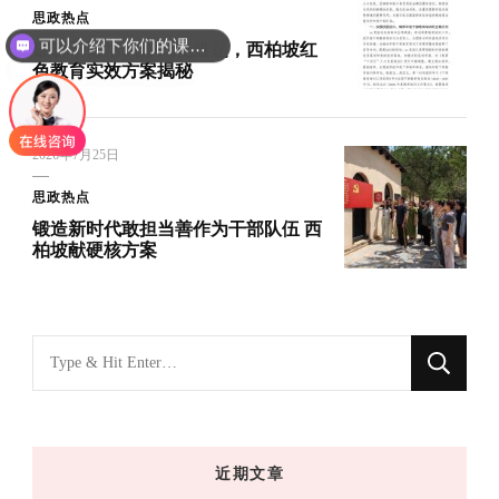
可以介绍下你们的课程吗？
思政热点
破解干部培训形式化难题，西柏坡红
你们是怎么收费的呢
色教育实效方案揭秘
2026年7月25日
思政热点
锻造新时代敢担当善作为干部队伍 西
柏坡献硬核方案
找
什
么
东
近期文章
西