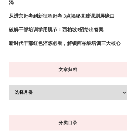
渴
从进京赶考到新征程赶考 3点揭秘党建课刷屏缘由
破解干部培训学用脱节：西柏坡3招给出答案
新时代干部红色淬炼必看，解锁西柏坡培训三大核心
文章归档
文
章
归
档
分类目录