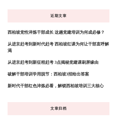
么
东
近期文章
西
吗?
西柏坡党性淬炼干部成长 这趟党建培训为何成必修？
从进京赶考到新时代赶考 西柏坡红课为何让干部直呼解
渴
从进京赶考到新征程赶考 3点揭秘党建课刷屏缘由
破解干部培训学用脱节：西柏坡3招给出答案
新时代干部红色淬炼必看，解锁西柏坡培训三大核心
文章归档