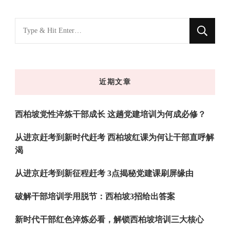
找
什
么
东
近期文章
西
吗?
西柏坡党性淬炼干部成长 这趟党建培训为何成必修？
从进京赶考到新时代赶考 西柏坡红课为何让干部直呼解
渴
从进京赶考到新征程赶考 3点揭秘党建课刷屏缘由
破解干部培训学用脱节：西柏坡3招给出答案
新时代干部红色淬炼必看，解锁西柏坡培训三大核心