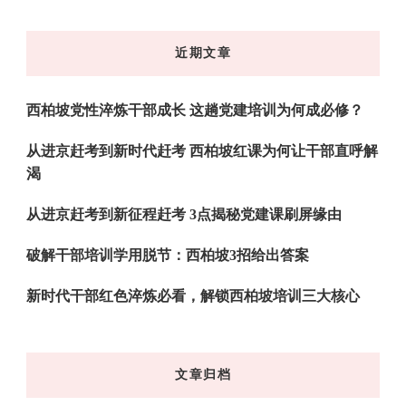
么
东
近期文章
西
吗?
西柏坡党性淬炼干部成长 这趟党建培训为何成必修？
从进京赶考到新时代赶考 西柏坡红课为何让干部直呼解
渴
从进京赶考到新征程赶考 3点揭秘党建课刷屏缘由
破解干部培训学用脱节：西柏坡3招给出答案
新时代干部红色淬炼必看，解锁西柏坡培训三大核心
文章归档