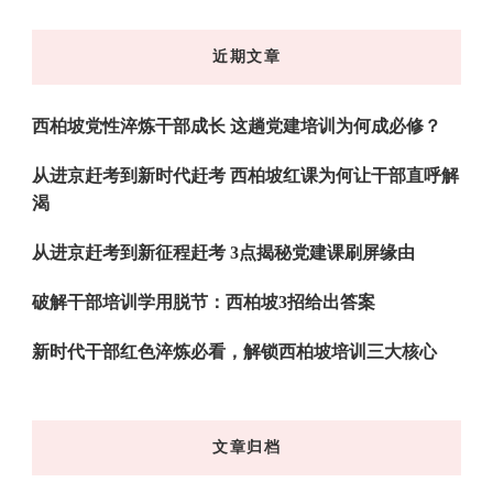
么
东
近期文章
西
吗?
西柏坡党性淬炼干部成长 这趟党建培训为何成必修？
从进京赶考到新时代赶考 西柏坡红课为何让干部直呼解
渴
从进京赶考到新征程赶考 3点揭秘党建课刷屏缘由
破解干部培训学用脱节：西柏坡3招给出答案
新时代干部红色淬炼必看，解锁西柏坡培训三大核心
文章归档