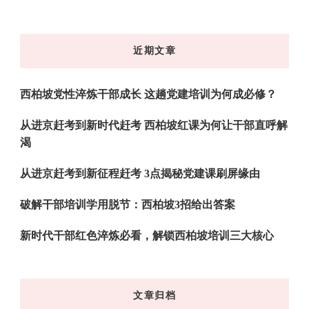
么
东
近期文章
西
吗?
西柏坡党性淬炼干部成长 这趟党建培训为何成必修？
从进京赶考到新时代赶考 西柏坡红课为何让干部直呼解
渴
从进京赶考到新征程赶考 3点揭秘党建课刷屏缘由
破解干部培训学用脱节：西柏坡3招给出答案
新时代干部红色淬炼必看，解锁西柏坡培训三大核心
文章归档