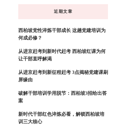
东
近期文章
西
吗?
西柏坡党性淬炼干部成长 这趟党建培训为
何成必修？
从进京赶考到新时代赶考 西柏坡红课为何
让干部直呼解渴
从进京赶考到新征程赶考 3点揭秘党建课刷
屏缘由
破解干部培训学用脱节：西柏坡3招给出答
案
新时代干部红色淬炼必看，解锁西柏坡培
训三大核心