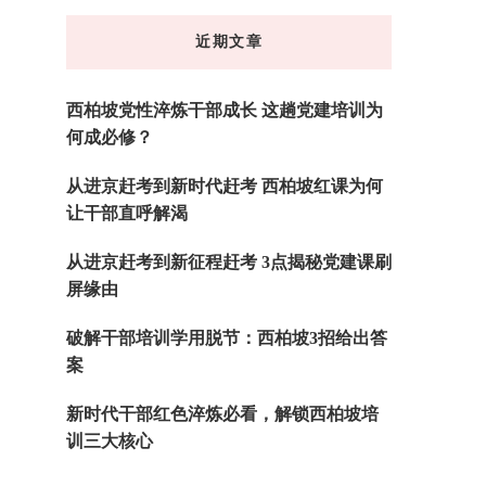
东
近期文章
西
吗?
西柏坡党性淬炼干部成长 这趟党建培训为
何成必修？
从进京赶考到新时代赶考 西柏坡红课为何
让干部直呼解渴
从进京赶考到新征程赶考 3点揭秘党建课刷
屏缘由
破解干部培训学用脱节：西柏坡3招给出答
案
新时代干部红色淬炼必看，解锁西柏坡培
训三大核心