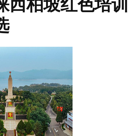
睐西柏坡红色培训
选