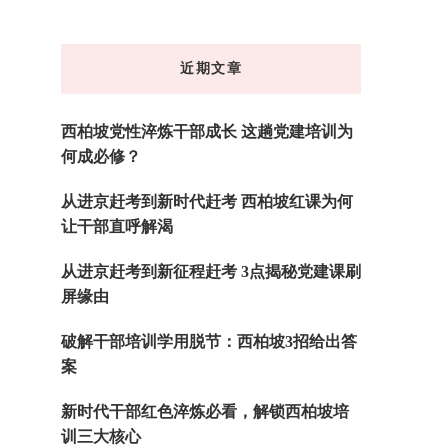
么
东
近期文章
西
吗?
西柏坡党性淬炼干部成长 这趟党建培训为
何成必修？
从进京赶考到新时代赶考 西柏坡红课为何
让干部直呼解渴
从进京赶考到新征程赶考 3点揭秘党建课刷
屏缘由
破解干部培训学用脱节：西柏坡3招给出答
案
新时代干部红色淬炼必看，解锁西柏坡培
训三大核心