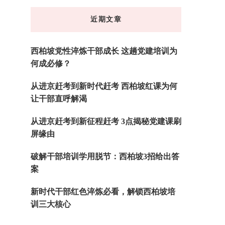
东
近期文章
西
吗?
西柏坡党性淬炼干部成长 这趟党建培训为
何成必修？
从进京赶考到新时代赶考 西柏坡红课为何
让干部直呼解渴
从进京赶考到新征程赶考 3点揭秘党建课刷
屏缘由
破解干部培训学用脱节：西柏坡3招给出答
案
新时代干部红色淬炼必看，解锁西柏坡培
训三大核心