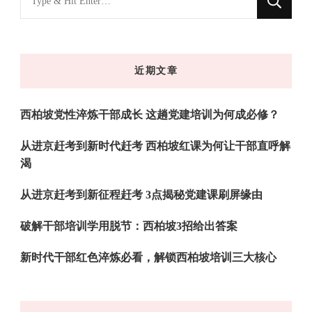
什
么
东
近期文章
西
吗?
西柏坡党性淬炼干部成长 这趟党建培训为何成必修？
从进京赶考到新时代赶考 西柏坡红课为何让干部直呼解
渴
从进京赶考到新征程赶考 3点揭秘党建课刷屏缘由
破解干部培训学用脱节：西柏坡3招给出答案
新时代干部红色淬炼必看，解锁西柏坡培训三大核心