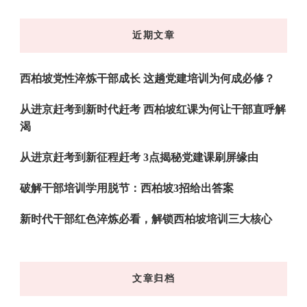
么
东
近期文章
西
吗?
西柏坡党性淬炼干部成长 这趟党建培训为何成必修？
从进京赶考到新时代赶考 西柏坡红课为何让干部直呼解
渴
从进京赶考到新征程赶考 3点揭秘党建课刷屏缘由
破解干部培训学用脱节：西柏坡3招给出答案
新时代干部红色淬炼必看，解锁西柏坡培训三大核心
文章归档