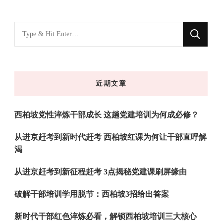
找
什
么
东
近期文章
西
吗?
西柏坡党性淬炼干部成长 这趟党建培训为何成必修？
从进京赶考到新时代赶考 西柏坡红课为何让干部直呼解
渴
从进京赶考到新征程赶考 3点揭秘党建课刷屏缘由
破解干部培训学用脱节：西柏坡3招给出答案
新时代干部红色淬炼必看，解锁西柏坡培训三大核心