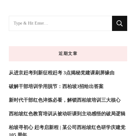
找
什
么
东
近期文章
西
吗?
从进京赶考到新征程赶考 3点揭秘党建课刷屏缘由
破解干部培训学用脱节：西柏坡3招给出答案
新时代干部红色淬炼必看，解锁西柏坡培训三大核心
西柏坡红色教育培训从被动听课到主动感悟的破局逻辑
柏坡寻初心 赶考启新程 | 某公司西柏坡红色研学庆建党
105 周年