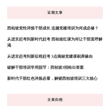
么
东
近期文章
西
吗?
西柏坡党性淬炼干部成长 这趟党建培训为何成必修？
从进京赶考到新时代赶考 西柏坡红课为何让干部直呼解
渴
从进京赶考到新征程赶考 3点揭秘党建课刷屏缘由
破解干部培训学用脱节：西柏坡3招给出答案
新时代干部红色淬炼必看，解锁西柏坡培训三大核心
文章归档