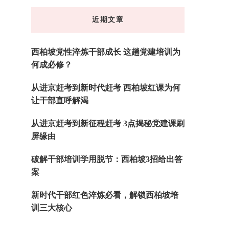
东
近期文章
西
吗?
西柏坡党性淬炼干部成长 这趟党建培训为
何成必修？
从进京赶考到新时代赶考 西柏坡红课为何
让干部直呼解渴
从进京赶考到新征程赶考 3点揭秘党建课刷
屏缘由
破解干部培训学用脱节：西柏坡3招给出答
案
新时代干部红色淬炼必看，解锁西柏坡培
训三大核心