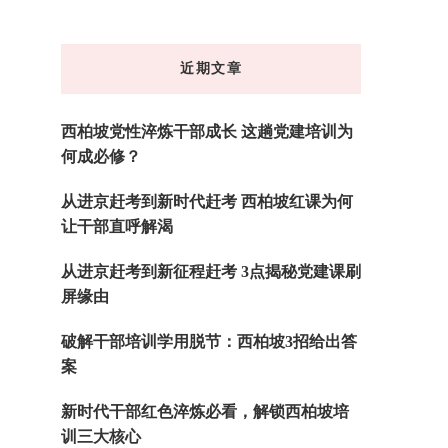
么
东
近期文章
西
吗?
西柏坡党性淬炼干部成长 这趟党建培训为
何成必修？
从进京赶考到新时代赶考 西柏坡红课为何
让干部直呼解渴
从进京赶考到新征程赶考 3点揭秘党建课刷
屏缘由
破解干部培训学用脱节：西柏坡3招给出答
案
新时代干部红色淬炼必看，解锁西柏坡培
训三大核心