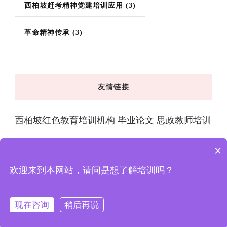
西柏坡赶考精神党建培训应用
(3)
革命精神传承
(3)
友情链接
西柏坡红色教育培训机构
毕业论文
思政教师培训
×
欢迎来到本网站，请问是想了解培训吗？
© 版权2026年
西柏坡红色教育 | 干部培训学院-全国党性
教育基地与大思政教育实践中心
. 版权所有
XingX
Powered by
XingXcms
.
隐私政策
现在咨询
稍后再说
在线咨询
拨打电话