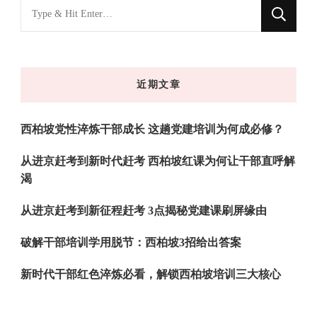
找
什
么
东
近期文章
西
吗?
西柏坡党性淬炼干部成长 这趟党建培训为何成必修？
从进京赶考到新时代赶考 西柏坡红课为何让干部直呼解
渴
从进京赶考到新征程赶考 3点揭秘党建课刷屏缘由
破解干部培训学用脱节：西柏坡3招给出答案
新时代干部红色淬炼必看，解锁西柏坡培训三大核心