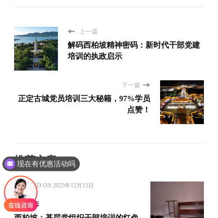
上一篇
解码西柏坡精神密码：新时代干部党建
培训的执政启示
下一篇
正定古城党员培训三大秘籍，97%学员
点赞！
推荐文章
现在有优惠活动吗
UPDATED ON
2025年12月15日
新闻动态
西柏坡：基层党组织干部培训的红色