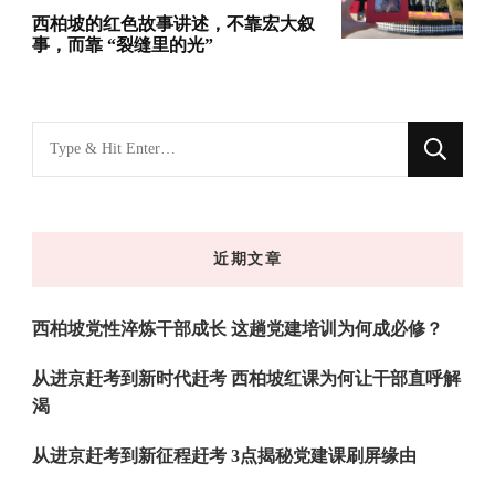
西柏坡的红色故事讲述，不靠宏大叙
事，而靠 “裂缝里的光”
找
什
么
东
近期文章
西
吗?
西柏坡党性淬炼干部成长 这趟党建培训为何成必修？
从进京赶考到新时代赶考 西柏坡红课为何让干部直呼解
渴
从进京赶考到新征程赶考 3点揭秘党建课刷屏缘由