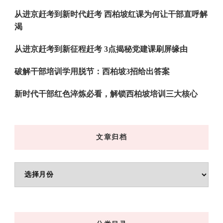
从进京赶考到新时代赶考 西柏坡红课为何让干部直呼解
渴
从进京赶考到新征程赶考 3点揭秘党建课刷屏缘由
破解干部培训学用脱节：西柏坡3招给出答案
新时代干部红色淬炼必看，解锁西柏坡培训三大核心
文章归档
文
章
归
档