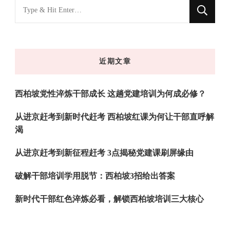
找
什
么
东
近期文章
西
吗?
西柏坡党性淬炼干部成长 这趟党建培训为何成必修？
从进京赶考到新时代赶考 西柏坡红课为何让干部直呼解
渴
从进京赶考到新征程赶考 3点揭秘党建课刷屏缘由
破解干部培训学用脱节：西柏坡3招给出答案
新时代干部红色淬炼必看，解锁西柏坡培训三大核心