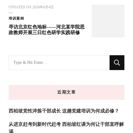
UPDATED ON
2026年6月4日
培训案例
寻访北京红色地标——河北某学院思
政教师开展三日红色研学实践研修
找
什
么
东
近期文章
西
吗?
西柏坡党性淬炼干部成长 这趟党建培训为何成必修？
从进京赶考到新时代赶考 西柏坡红课为何让干部直呼解
渴