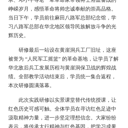
承、邓小平等老一辈革命家带领将士浴血奋战的
峥嵘岁月，感悟革命将帅忠诚奉献的崇高品格。
当日下午，学员前往麻田八路军总部纪念馆，学
习八路军总部在华北地区领导民族解放斗争的光
辉历史。
研修最后一站设在黄崖洞兵工厂旧址，这座
被誉为 “人民军工摇篮” 的革命基地，让学员了解
华北敌后兵工发展历程与黄崖洞保卫战的辉煌战
绩。全部教学活动结束后，学员统一集合返程，
本次研修圆满落幕。
此次实践研修以实景课堂替代传统授课，让
红色历史可感可触。全体学员在寻访红色足迹中
汲取精神力量，进一步坚定理想信念。大家纷纷
表示，将传承太行精神与红色基因，把学习成果