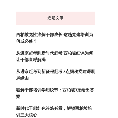
么
东
近期文章
西
吗?
西柏坡党性淬炼干部成长 这趟党建培训为
何成必修？
从进京赶考到新时代赶考 西柏坡红课为何
让干部直呼解渴
从进京赶考到新征程赶考 3点揭秘党建课刷
屏缘由
破解干部培训学用脱节：西柏坡3招给出答
案
新时代干部红色淬炼必看，解锁西柏坡培
训三大核心