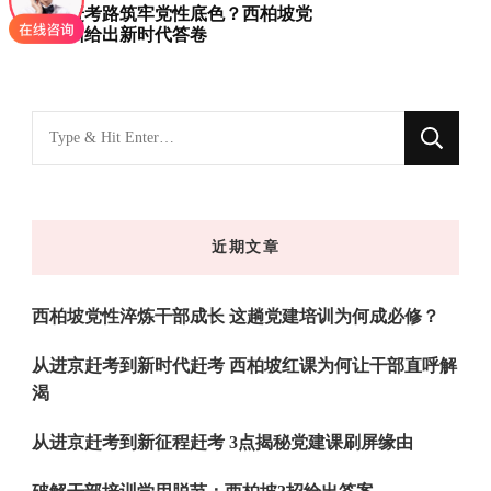
重走赶考路筑牢党性底色？西柏坡党
建培训给出新时代答卷
找
什
么
东
近期文章
西
吗?
西柏坡党性淬炼干部成长 这趟党建培训为何成必修？
从进京赶考到新时代赶考 西柏坡红课为何让干部直呼解
渴
从进京赶考到新征程赶考 3点揭秘党建课刷屏缘由