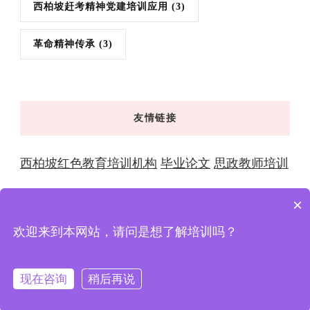
西柏坡赶考精神党建培训应用
(3)
革命精神传承
(3)
友情链接
西柏坡红色教育培训机构
毕业论文
思政教师培训
×
欢迎来到本网站，请问是想了解培训吗？
© 版权2026年
西柏坡红色教育 | 干部培训学院-全国党性
教育基地与大思政教育实践中心
. 版权所有
XingX
现在咨询
Powered by
稍后再说
XingXcms
.
隐私政策
在线咨询
拨打电话