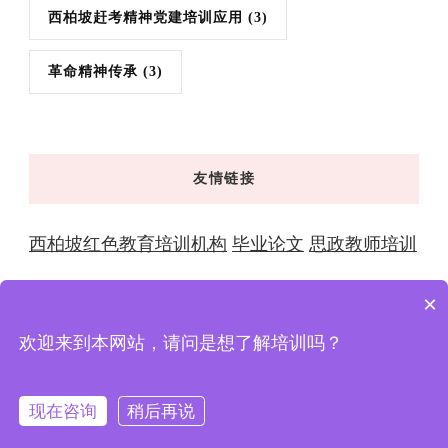
西柏坡赶考精神党建培训应用
(3)
革命精神传承
(3)
友情链接
西柏坡红色教育培训机构
毕业论文
思政教师培训
×
欢迎来到本网站，请问是想了解培训吗？
© 版权2026年
西柏坡红色教育 | 干部培训学院-全国党性
教育基地与大思政教育实践中心
. 版权所有
XingX
Powered by
XingXcms
.
隐私政策
现在咨询
稍后再说
在线咨询
拨打电话