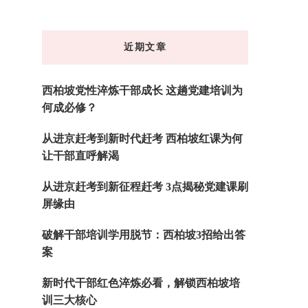
么
东
近期文章
西
吗?
西柏坡党性淬炼干部成长 这趟党建培训为
何成必修？
从进京赶考到新时代赶考 西柏坡红课为何
让干部直呼解渴
从进京赶考到新征程赶考 3点揭秘党建课刷
屏缘由
破解干部培训学用脱节：西柏坡3招给出答
案
新时代干部红色淬炼必看，解锁西柏坡培
训三大核心