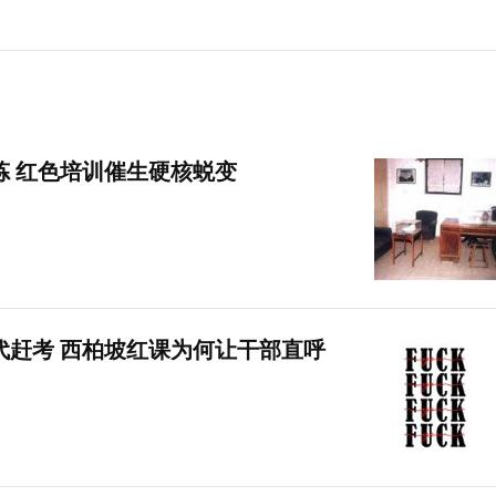
炼 红色培训催生硬核蜕变
代赶考 西柏坡红课为何让干部直呼