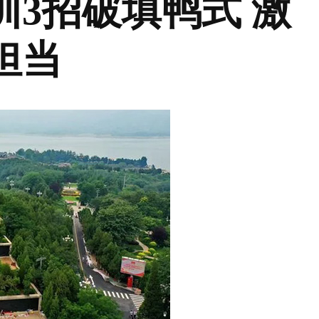
3招破填鸭式 激
担当