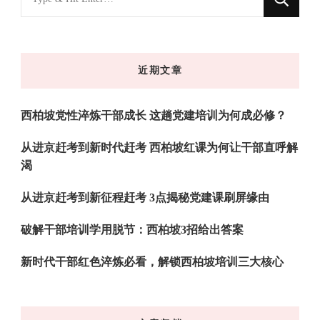
什
么
东
近期文章
西
吗?
西柏坡党性淬炼干部成长 这趟党建培训为何成必修？
从进京赶考到新时代赶考 西柏坡红课为何让干部直呼解
渴
从进京赶考到新征程赶考 3点揭秘党建课刷屏缘由
破解干部培训学用脱节：西柏坡3招给出答案
新时代干部红色淬炼必看，解锁西柏坡培训三大核心