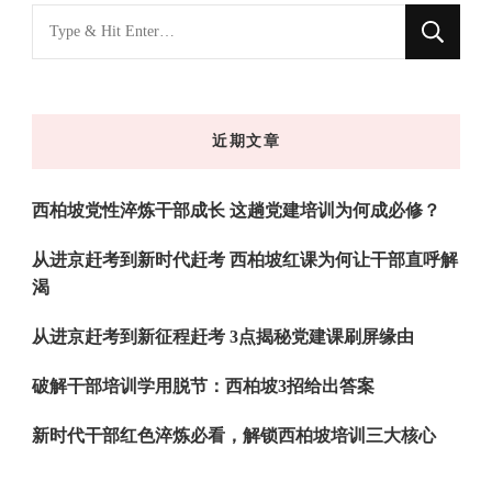
找
什
么
东
近期文章
西
吗?
西柏坡党性淬炼干部成长 这趟党建培训为何成必修？
从进京赶考到新时代赶考 西柏坡红课为何让干部直呼解
渴
从进京赶考到新征程赶考 3点揭秘党建课刷屏缘由
破解干部培训学用脱节：西柏坡3招给出答案
新时代干部红色淬炼必看，解锁西柏坡培训三大核心