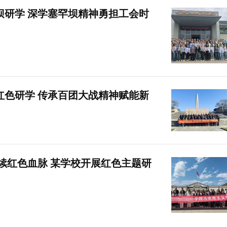
坝研学 深学塞罕坝精神勇担工会时
红色研学 传承百团大战精神赋能新
续红色血脉 某学校开展红色主题研