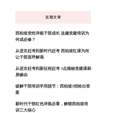
么
东
近期文章
西
吗?
西柏坡党性淬炼干部成长 这趟党建培训为
何成必修？
从进京赶考到新时代赶考 西柏坡红课为何
让干部直呼解渴
从进京赶考到新征程赶考 3点揭秘党建课刷
屏缘由
破解干部培训学用脱节：西柏坡3招给出答
案
新时代干部红色淬炼必看，解锁西柏坡培
训三大核心