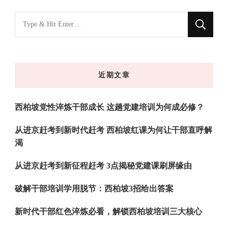
找
什
么
东
近期文章
西
吗?
西柏坡党性淬炼干部成长 这趟党建培训为何成必修？
从进京赶考到新时代赶考 西柏坡红课为何让干部直呼解
渴
从进京赶考到新征程赶考 3点揭秘党建课刷屏缘由
破解干部培训学用脱节：西柏坡3招给出答案
新时代干部红色淬炼必看，解锁西柏坡培训三大核心