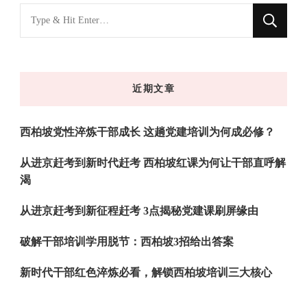
找
什
么
东
近期文章
西
吗?
西柏坡党性淬炼干部成长 这趟党建培训为何成必修？
从进京赶考到新时代赶考 西柏坡红课为何让干部直呼解
渴
从进京赶考到新征程赶考 3点揭秘党建课刷屏缘由
破解干部培训学用脱节：西柏坡3招给出答案
新时代干部红色淬炼必看，解锁西柏坡培训三大核心