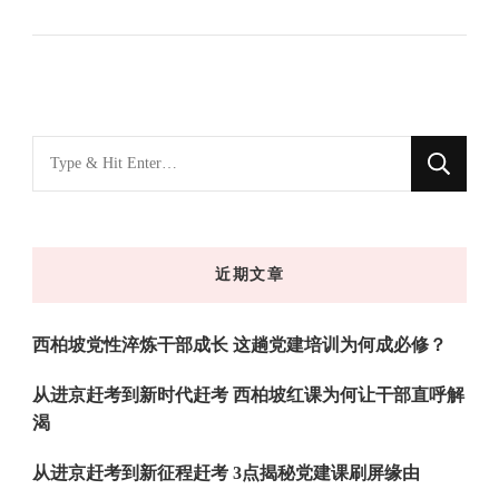
找
什
么
东
近期文章
西
吗?
西柏坡党性淬炼干部成长 这趟党建培训为何成必修？
从进京赶考到新时代赶考 西柏坡红课为何让干部直呼解
渴
从进京赶考到新征程赶考 3点揭秘党建课刷屏缘由