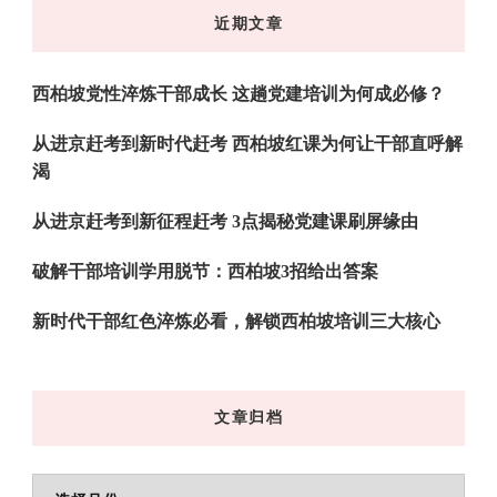
东
近期文章
西
吗?
西柏坡党性淬炼干部成长 这趟党建培训为何成必修？
从进京赶考到新时代赶考 西柏坡红课为何让干部直呼解
渴
从进京赶考到新征程赶考 3点揭秘党建课刷屏缘由
破解干部培训学用脱节：西柏坡3招给出答案
新时代干部红色淬炼必看，解锁西柏坡培训三大核心
文章归档
文